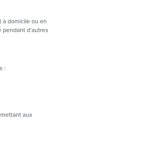
it à domicile ou en
é pendant d’autres
s :
rmettant aux