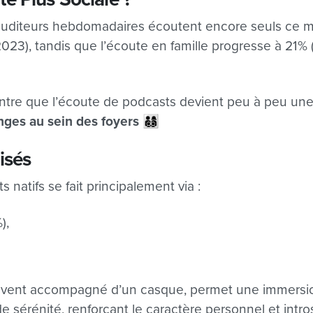
uditeurs hebdomadaires écoutent encore seuls ce méd
023), tandis que l’écoute en famille progresse à 21% 
re que l’écoute de podcasts devient peu à peu une ac
nges au sein des foyers
👨‍👩‍👦‍👦
lisés
 natifs se fait principalement via :
),
vent accompagné d’un casque, permet une immersion
de sérénité, renforçant le caractère personnel et intr