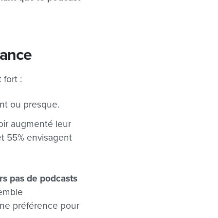
sance
fort :
nt ou presque.
oir augmenté leur
et 55% envisagent
rs pas de podcasts
semble
une préférence pour