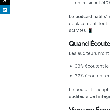
en cuisinant (40%
Le podcast natif s’
déplacement, tout e
activités 📱
Quand Écouten
Les auditeurs n’ont
33% écoutent le 
32% écoutent ent
Le podcast s’adapt
auditeurs de l’inté
Vers une Écout