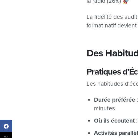
la radio (26%) 🚀
La fidélité des audi
format natif devien
Des Habitud
Pratiques d’É
Les habitudes d’éco
Durée préférée
:
minutes.
Où ils écoutent
:
Activités parallè