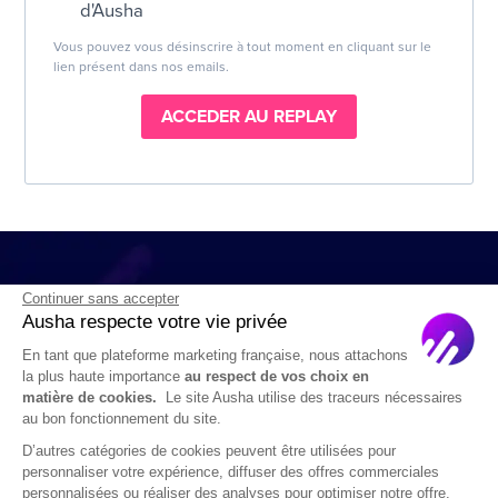
d'Ausha
Vous pouvez vous désinscrire à tout moment en cliquant sur le
lien présent dans nos emails.
ACCEDER AU REPLAY
Continuer sans accepter
Ausha respecte votre vie privée
En tant que plateforme marketing française, nous attachons
la plus haute importance
au respect de vos choix en
matière de cookies.
Le site Ausha utilise des traceurs nécessaires
au bon fonctionnement du site.
D’autres catégories de cookies peuvent être utilisées pour
Plus qu’un hébergeur, une seule et unique plateforme
personnaliser votre expérience, diffuser des offres commerciales
avec tous les outils de diffusion, de communication et
personnalisées ou réaliser des analyses pour optimiser notre offre.