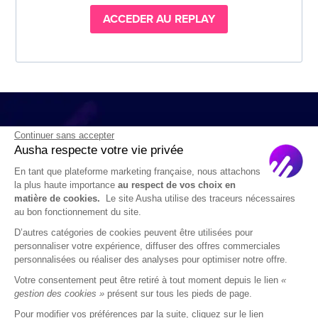
ACCEDER AU REPLAY
Continuer sans accepter
Ausha respecte votre vie privée
En tant que plateforme marketing française, nous attachons
la plus haute importance
au respect de vos choix en
matière de cookies.
Le site Ausha utilise des traceurs nécessaires
au bon fonctionnement du site.
D’autres catégories de cookies peuvent être utilisées pour
Plus qu’un hébergeur, une seule et unique plateforme
personnaliser votre expérience, diffuser des offres commerciales
avec tous les outils de diffusion, de communication et
personnalisées ou réaliser des analyses pour optimiser notre offre.
d’analyse pour votre podcast.
Votre consentement peut être retiré à tout moment depuis le lien
«
gestion des cookies »
présent sur tous les pieds de page.
Pour modifier vos préférences par la suite, cliquez sur le lien