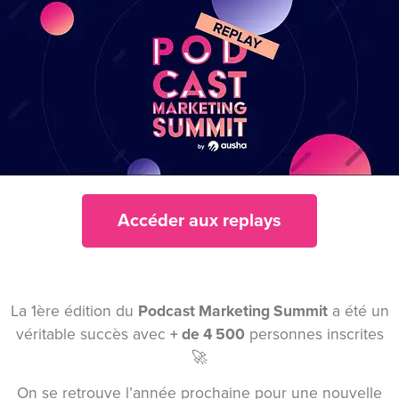
Accéder aux replays
La 1ère édition du
Podcast Marketing Summit
a été un
véritable succès avec
+ de 4 500
personnes inscrites
🚀
On se retrouve l’année prochaine pour une nouvelle