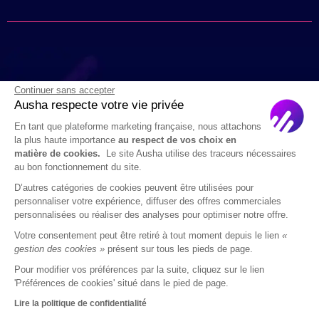
Continuer sans accepter
Ausha respecte votre vie privée
En tant que plateforme marketing française, nous attachons
la plus haute importance
au respect de vos choix en
matière de cookies.
Le site Ausha utilise des traceurs nécessaires
au bon fonctionnement du site.
D’autres catégories de cookies peuvent être utilisées pour
Plus qu’un hébergeur, une seule et unique plateforme
personnaliser votre expérience, diffuser des offres commerciales
avec tous les outils de diffusion, de communication et
personnalisées ou réaliser des analyses pour optimiser notre offre.
d’analyse pour votre podcast.
Votre consentement peut être retiré à tout moment depuis le lien
«
gestion des cookies »
présent sur tous les pieds de page.
Pour modifier vos préférences par la suite, cliquez sur le lien
'Préférences de cookies' situé dans le pied de page.
Lire la politique de confidentialité