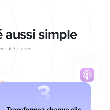
é aussi simple
ement 3 étapes.
3
Transformez chaque clic