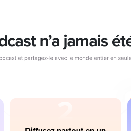
cast n’a jamais ét
odcast et partagez-le avec le monde entier en seul
2
Diffusez partout en un