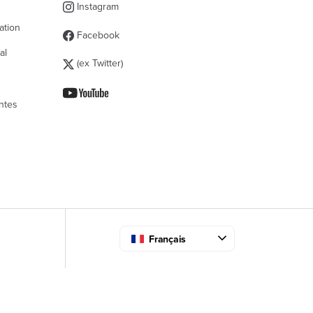
Instagram
ation
Facebook
al
(ex Twitter)
ntes
Français
 la conformité avec les réglementations. Personnali