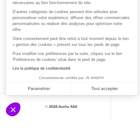
Tarifs
nécessaires au bon fonctionnement du site.
D’autres catégories de cookies peuvent être utilisées pour
ISO/IEC 27001
personnaliser votre expérience, diffuser des offres commerciales
Certifié
personnalisées ou réaliser des analyses pour optimiser notre
offre.
Votre consentement peut être retiré à tout moment depuis le lien
« gestion des cookies »
présent sur tous les pieds de page.
Pour modifier vos préférences par la suite, cliquez sur le lien
'Préférences de cookies' situé dans le pied de page.
Lire la politique de confidentialité
Consentements certifiés par
Paramétrer
Tout accepter
Axeptio consent
Plateforme de Gestion du Consentement : Person
© 2026 Ausha SAS
Notre plateforme vous permet d'adapter et de gére