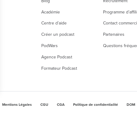
Blog
Recrutement
Académie
Programme d’affili
Centre d’aide
Contact commerci
Créer un podcast
Partenaires
PodWars
Questions fréque
Agence Podcast
Formateur Podcast
nalisez vos Options
Mentions Légales
CGU
CGA
Politique de confidentialité
DOM
r vos paramètres de confidentialité, en garantissant