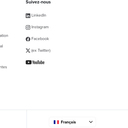
Suivez-nous
s
LinkedIn
Instagram
ation
Facebook
al
(ex Twitter)
ntes
Français
 la conformité avec les réglementations. Personnali