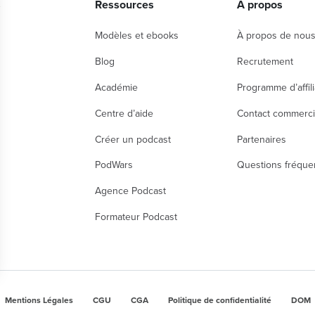
s
Ressources
À propos
Modèles et ebooks
À propos de nou
Blog
Recrutement
Académie
Programme d’affili
Centre d’aide
Contact commerci
Créer un podcast
Partenaires
PodWars
Questions fréque
Agence Podcast
Formateur Podcast
nalisez vos Options
Mentions Légales
CGU
CGA
Politique de confidentialité
DOM
r vos paramètres de confidentialité, en garantissant