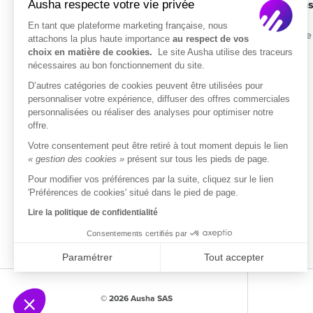
Ausha respecte votre vie privée
Solution
En tant que plateforme marketing française, nous
Entreprise
attachons la plus haute importance
au respect de vos
choix en matière de cookies.
Le site Ausha utilise des traceurs
Tarifs
nécessaires au bon fonctionnement du site.
D’autres catégories de cookies peuvent être utilisées pour
ISO/IEC 27001
personnaliser votre expérience, diffuser des offres commerciales
Certifié
personnalisées ou réaliser des analyses pour optimiser notre
offre.
Votre consentement peut être retiré à tout moment depuis le lien
« gestion des cookies »
présent sur tous les pieds de page.
Pour modifier vos préférences par la suite, cliquez sur le lien
'Préférences de cookies' situé dans le pied de page.
Lire la politique de confidentialité
Consentements certifiés par
Paramétrer
Tout accepter
Axeptio consent
Plateforme de Gestion du Consentement : Person
© 2026 Ausha SAS
Notre plateforme vous permet d'adapter et de gére