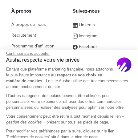
À propos
Suivez-nous
À propos de nous
LinkedIn
Recrutement
Instagram
Programme d’affiliation
Facebook
Continuer sans accepter
Contact commercial
(ex Twitter)
Ausha respecte votre vie privée
Partenaires
En tant que plateforme marketing française, nous attachons
la plus haute importance
au respect de vos choix en
Questions fréquentes
matière de cookies.
Le site Ausha utilise des traceurs nécessaires
au bon fonctionnement du site.
D’autres catégories de cookies peuvent être utilisées pour
personnaliser votre expérience, diffuser des offres commerciales
personnalisées ou réaliser des analyses pour optimiser notre offre.
Français
Votre consentement peut être retiré à tout moment depuis le lien
«
gestion des cookies »
présent sur tous les pieds de page.
Pour modifier vos préférences par la suite, cliquez sur le lien
Mentions Légales
CGU
CGA
'Préférences de cookies' situé dans le pied de page.