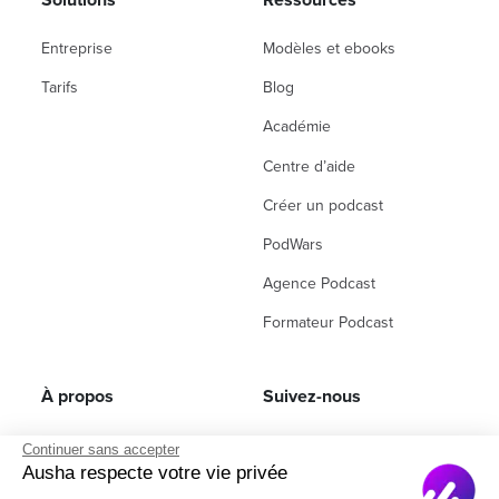
Solutions
Ressources
Entreprise
Modèles et ebooks
Tarifs
Blog
Académie
Centre d’aide
Créer un podcast
PodWars
Agence Podcast
Formateur Podcast
À propos
Suivez-nous
À propos de nous
LinkedIn
Continuer sans accepter
Ausha respecte votre vie privée
Recrutement
Instagram