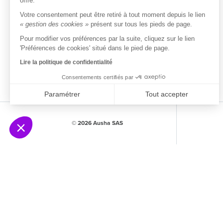
offre.
Votre consentement peut être retiré à tout moment depuis le lien
« gestion des cookies »
présent sur tous les pieds de page.
Pour modifier vos préférences par la suite, cliquez sur le lien
'Préférences de cookies' situé dans le pied de page.
Lire la politique de confidentialité
Consentements certifiés par
Paramétrer
Tout accepter
Axeptio consent
Plateforme de Gestion du Consentement : Person
© 2026 Ausha SAS
Notre plateforme vous permet d'adapter et de gére