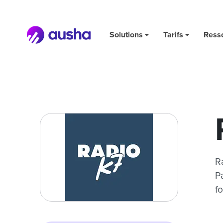
Radio K7 Creative
Solutions
Tarifs
Ress
R
P
f