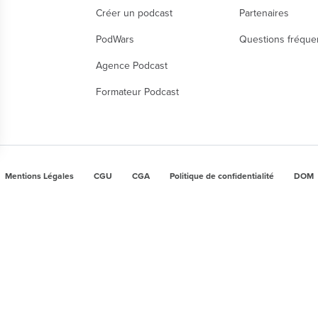
Créer un podcast
Partenaires
PodWars
Questions fréque
Agence Podcast
Formateur Podcast
nalisez vos Options
Mentions Légales
CGU
CGA
Politique de confidentialité
DOM
r vos paramètres de confidentialité, en garantissant