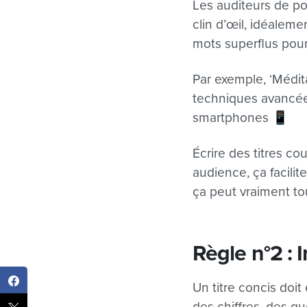
Les auditeurs de po
clin d’œil, idéalem
mots superflus pour
Par exemple, ‘Médita
techniques avancées 
smartphones 📱
Écrire des titres c
audience, ça facilit
ça peut vraiment to
Règle n°2 :
Un titre concis doit
des chiffres, des qu