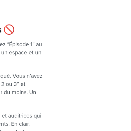
s 🚫
ivez “Épisode 1” au
ez un espace et un
nqué. Vous n’avez
 2 ou 3” et
er du moins. Un
et auditrices qui
s. En clair,