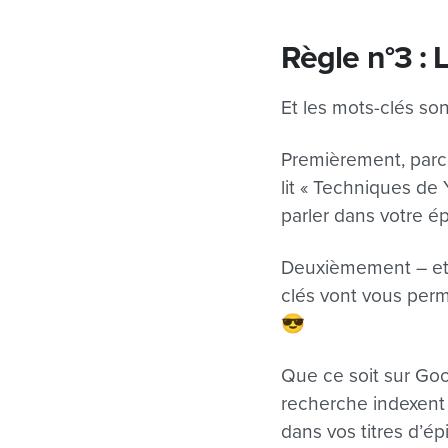
Règle n°3 : 
Et les mots-clés so
Premièrement, parce
lit « Techniques d
parler dans votre é
Deuxièmement – et c
clés vont vous per
😎
Que ce soit sur Goo
recherche indexent 
dans vos titres d’é