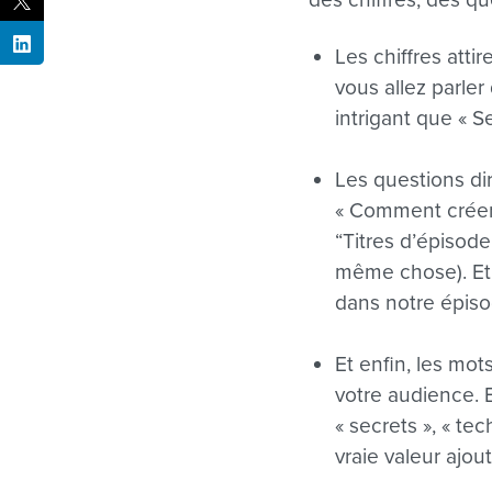
Les chiffres atti
vous allez parler
intrigant que « S
Les questions dir
« Comment créer 
“Titres d’épisode
même chose). Et p
dans notre épis
Et enfin, les mot
votre audience. 
« secrets », « te
vraie valeur ajou