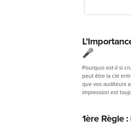
L’Importanc
🎤
Pourquoi est-il si c
peut être la clé ent
que vos auditeurs a
impression est touj
1ère Règle :