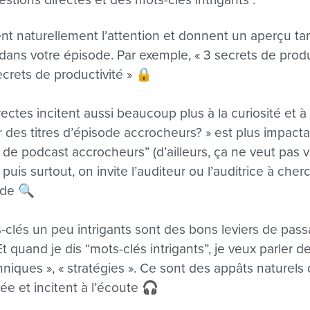
rent naturellement l’attention et donnent un aperçu t
 dans votre épisode. Par exemple, « 3 secrets de produ
ecrets de productivité » 🔒
ectes incitent aussi beaucoup plus à la curiosité et 
des titres d’épisode accrocheurs? » est plus impac
 de podcast accrocheurs” (d’ailleurs, ça ne veut pas v
uis surtout, on invite l’auditeur ou l’auditrice à che
ode 🔍
s-clés un peu intrigants sont des bons leviers de pass
Et quand je dis “mots-clés intrigants”, je veux parle
chniques », « stratégies ». Ce sont des appâts naturel
tée et incitent à l’écoute 🎧