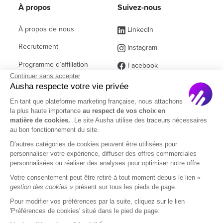
À propos
Suivez-nous
À propos de nous
LinkedIn
Recrutement
Instagram
Programme d’affiliation
Facebook
Continuer sans accepter
Contact commercial
(ex Twitter)
Ausha respecte votre vie privée
Partenaires
En tant que plateforme marketing française, nous attachons
la plus haute importance
au respect de vos choix en
Questions fréquentes
matière de cookies.
Le site Ausha utilise des traceurs nécessaires
au bon fonctionnement du site.
D’autres catégories de cookies peuvent être utilisées pour
personnaliser votre expérience, diffuser des offres commerciales
personnalisées ou réaliser des analyses pour optimiser notre offre.
Français
Votre consentement peut être retiré à tout moment depuis le lien
«
gestion des cookies »
présent sur tous les pieds de page.
Pour modifier vos préférences par la suite, cliquez sur le lien
Mentions Légales
CGU
CGA
'Préférences de cookies' situé dans le pied de page.
Politique de confidentialité
DOM