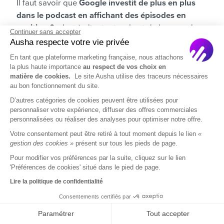
Il faut savoir que
Google investit de plus en plus
dans le podcast en affichant des épisodes en
position 0
, c’est-à-dire tout en haut de la page de
Continuer sans accepter
résultats de recherche. C’est ce qu’on appelle un
Ausha respecte votre vie privée
snippet.
En tant que plateforme marketing française, nous attachons
la plus haute importance
au respect de vos choix en
matière de cookies.
Le site Ausha utilise des traceurs nécessaires
au bon fonctionnement du site.
D’autres catégories de cookies peuvent être utilisées pour
personnaliser votre expérience, diffuser des offres commerciales
Pour qu’il puisse vous mettre
personnalisées ou réaliser des analyses pour optimiser notre offre.
en avant, il faut que Google
Votre consentement peut être retiré à tout moment depuis le lien
«
gestion des cookies »
présent sur tous les pieds de page.
vous connaisse et vous
Pour modifier vos préférences par la suite, cliquez sur le lien
reconnaisse. Et ça, ça passe
'Préférences de cookies' situé dans le pied de page.
forcément par le
Lire la politique de confidentialité
Consentements certifiés par
référencement naturel.
Paramétrer
Tout accepter