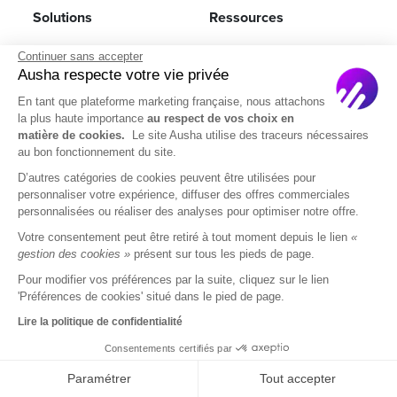
Solutions
Ressources
Entreprise
Modèles et ebooks
Continuer sans accepter
Ausha respecte votre vie privée
Tarifs
Blog
En tant que plateforme marketing française, nous attachons
Académie
la plus haute importance
au respect de vos choix en
matière de cookies.
Le site Ausha utilise des traceurs nécessaires
Centre d’aide
au bon fonctionnement du site.
D’autres catégories de cookies peuvent être utilisées pour
Créer un podcast
personnaliser votre expérience, diffuser des offres commerciales
PodWars
personnalisées ou réaliser des analyses pour optimiser notre offre.
Votre consentement peut être retiré à tout moment depuis le lien
«
Agence Podcast
gestion des cookies »
présent sur tous les pieds de page.
Formateur Podcast
Pour modifier vos préférences par la suite, cliquez sur le lien
'Préférences de cookies' situé dans le pied de page.
Lire la politique de confidentialité
À propos
Suivez-nous
Consentements certifiés par
À propos de nous
LinkedIn
Paramétrer
Tout accepter