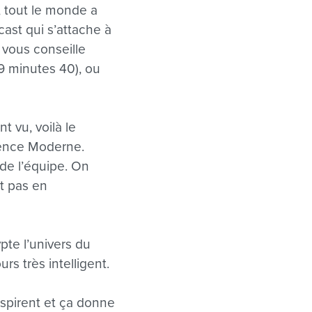
, tout le monde a
ast qui s’attache à
n vous conseille
9 minutes 40), ou
t vu, voilà le
uence Moderne.
de l’équipe. On
t pas en
pte l’univers du
s très intelligent.
nspirent et ça donne