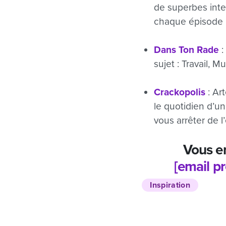
de superbes inte
chaque épisode no
Dans Ton Rade
:
sujet : Travail,
Crackopolis
: Ar
le quotidien d’u
vous arrêter de l
Vous e
[email p
Inspiration