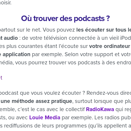
isir.
Où trouver des podcasts ?
artout sur le net. Vous pouvez
les écouter sur tous l
t audio
: de votre télévision connectée à un vieil iPod,
es plus courantes étant l’écoute sur
votre ordinateur
 application
par exemple. Selon votre support et vo
ia, vous pourrez trouver vos podcasts à des endroit
et
podcast que vous voulez écouter ? Rendez-vous direc
 une méthode assez pratique
, surtout lorsque que p
mble, c’est le cas avec le collectif
RadioKawa
qui re
sts, ou avec
Louie Media
par exemple. Les radios publ
 rediffusions de leurs programmes (qu’ils appellent a