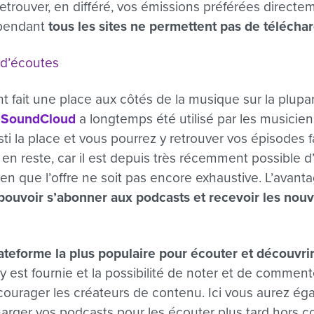
trouver, en différé, vos émissions préférées directeme
ependant
tous les sites ne permettent pas de télécha
 d’écoutes
t fait une place aux côtés de la musique sur la plupar
e
SoundCloud
a longtemps été utilisé par les musicien
ti la place et vous pourrez y retrouver vos épisodes f
en reste, car il est depuis très récemment possible d
ien que l’offre ne soit pas encore exhaustive. L’avant
pouvoir s’abonner aux podcasts et recevoir les nou
lateforme la plus populaire pour écouter et découvri
re y est fournie et la possibilité de noter et de comme
courager les créateurs de contenu. Ici vous aurez ég
charger vos podcasts pour les écouter plus tard hors c