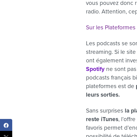
vous pouvez donc re
radio. Attention, c
Sur les Plateformes
Les podcasts se son
streaming. Si le sit
ont également inves
Spotify
ne sont pas 
podcasts français b
plateformes est de
leurs sorties.
Sans surprises
la p
reste iTunes
, l’off
favoris permet d’en
possibilité de télé