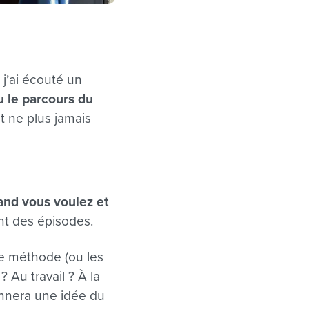
j’ai écouté un
u le parcours du
t ne plus jamais
and vous voulez et
t des épisodes.
re méthode (ou les
Au travail ? À la
onnera une idée du