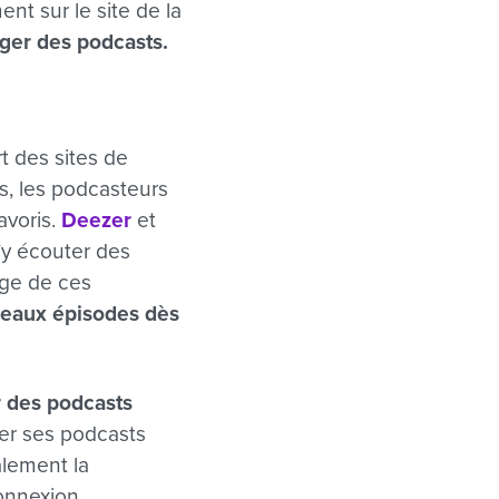
nt sur le site de la
rger des podcasts.
t des sites de
s, les podcasteurs
avoris.
Deezer
et
’y écouter des
age de ces
veaux épisodes dès
r des podcasts
nter ses podcasts
alement la
onnexion.