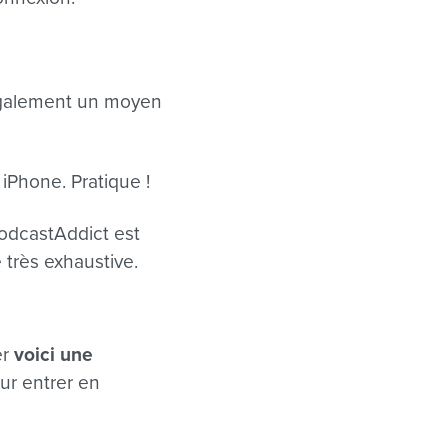
 également un moyen
 iPhone. Pratique !
PodcastAddict est
 très exhaustive.
er
voici une
ur entrer en