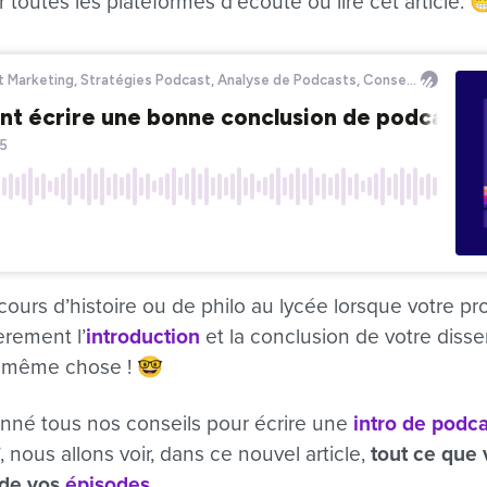
 toutes les plateformes d’écoute ou lire cet article. 
urs d’histoire ou de philo au lycée lorsque votre pro
èrement l’
introduction
et la conclusion de votre disser
a même chose !
🤓
onné tous nos conseils pour écrire une
intro de podca
, nous allons voir, dans ce nouvel article,
tout ce que
 de vos
épisodes
.