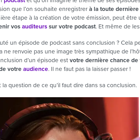
un
podcast
et qu’on imagine le thème de ses épisodes,
sion que l’on souhaite enregistrer
à la toute dernièr
nière étape à la création de votre émission, peut être
enir vos
auditeurs
sur votre podcast
. Et même de les 
uté un épisode de podcast sans conclusion ? Cela pe
 ça ne renvoie pas une image très sympathique de l’hô
onclusion d’un épisode est
votre dernière chance de 
 de votre
audience
. Il ne faut pas la laisser passer !
la question de ce qu’il faut dire dans sa conclusion.