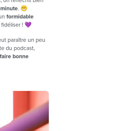
 on réfléchit bien
e minute
. 😬
 un
formidable
fidéliser !
💜
ut paraître un peu
te du podcast,
faire bonne