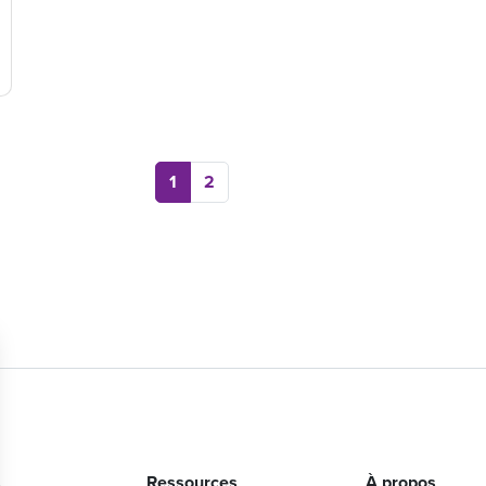
1
2
s
Ressources
À propos