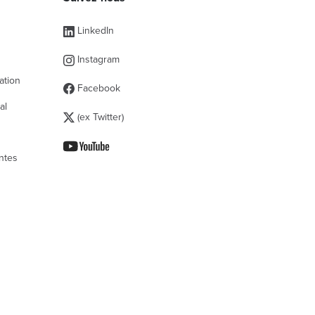
s
LinkedIn
Instagram
ation
Facebook
al
(ex Twitter)
ntes
 la conformité avec les réglementations. Personnali
Français