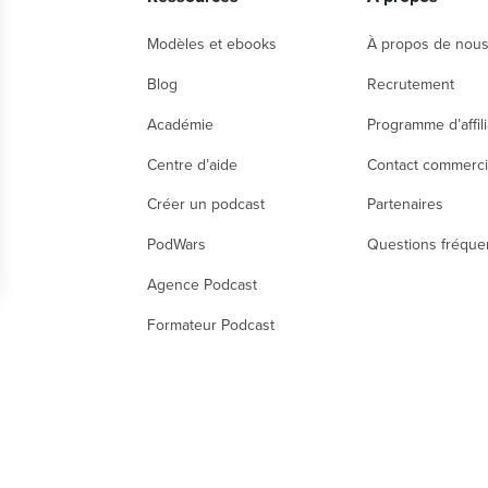
Modèles et ebooks
À propos de nou
Blog
Recrutement
Académie
Programme d’affili
Centre d’aide
Contact commerci
Créer un podcast
Partenaires
PodWars
Questions fréque
Agence Podcast
nalisez vos Options
Formateur Podcast
r vos paramètres de confidentialité, en garantissant
Mentions Légales
CGU
CGA
Politique de confidentialité
DOM