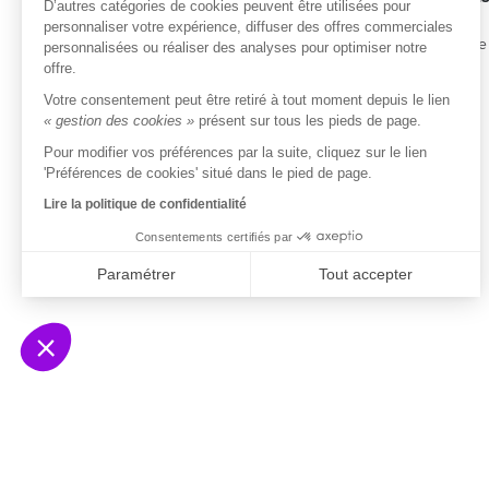
D’autres catégories de cookies peuvent être utilisées pour
personnaliser votre expérience, diffuser des offres commerciales
Entreprise
personnalisées ou réaliser des analyses pour optimiser notre
offre.
Tarifs
Votre consentement peut être retiré à tout moment depuis le lien
« gestion des cookies »
présent sur tous les pieds de page.
ISO/IEC 27001
Certifié
Pour modifier vos préférences par la suite, cliquez sur le lien
'Préférences de cookies' situé dans le pied de page.
Lire la politique de confidentialité
Consentements certifiés par
Paramétrer
Tout accepter
Axeptio consent
Plateforme de Gestion du Consentement : Person
Notre plateforme vous permet d'adapter et de gére
© 2026 Ausha SAS