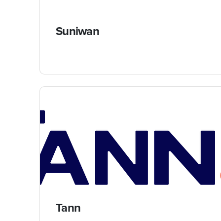
Suniwan
Tann