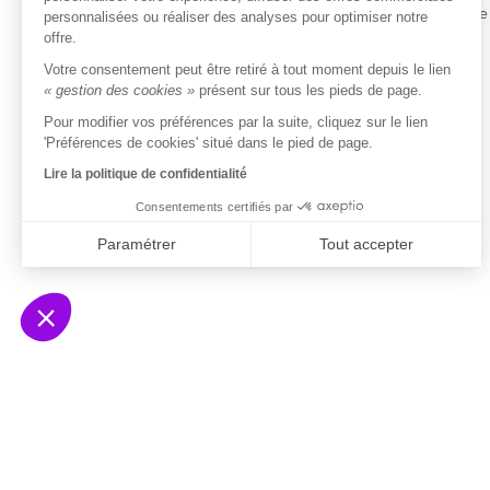
Entreprise
personnalisées ou réaliser des analyses pour optimiser notre
offre.
Tarifs
Votre consentement peut être retiré à tout moment depuis le lien
« gestion des cookies »
présent sur tous les pieds de page.
ISO/IEC 27001
Certifié
Pour modifier vos préférences par la suite, cliquez sur le lien
'Préférences de cookies' situé dans le pied de page.
Lire la politique de confidentialité
Consentements certifiés par
Paramétrer
Tout accepter
Axeptio consent
Plateforme de Gestion du Consentement : Person
Notre plateforme vous permet d'adapter et de gére
© 2026 Ausha SAS