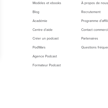
Modèles et ebooks
À propos de nou
Blog
Recrutement
Académie
Programme d’affili
Centre d’aide
Contact commerci
Créer un podcast
Partenaires
PodWars
Questions fréque
Agence Podcast
nalisez vos Options
Formateur Podcast
r vos paramètres de confidentialité, en garantissant
Mentions Légales
CGU
CGA
Politique de confidentialité
DOM