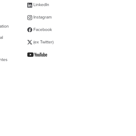
s
LinkedIn
Instagram
ation
Facebook
al
(ex Twitter)
ntes
 la conformité avec les réglementations. Personnali
Français