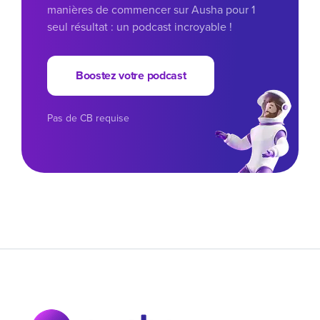
manières de commencer sur Ausha pour 1
seul résultat : un podcast incroyable !
Boostez votre podcast
Pas de CB requise