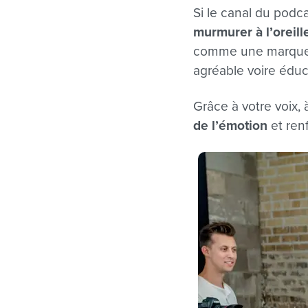
Si le canal du podc
murmurer à l’oreill
comme une marque q
agréable voire éduca
Grâce à votre voix, 
de l’émotion
et ren