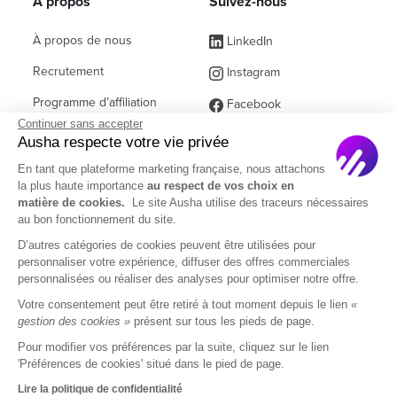
À propos
Suivez-nous
À propos de nous
LinkedIn
Recrutement
Instagram
Programme d’affiliation
Facebook
Continuer sans accepter
Contact commercial
(ex Twitter)
Ausha respecte votre vie privée
Partenaires
En tant que plateforme marketing française, nous attachons
la plus haute importance
au respect de vos choix en
Questions fréquentes
matière de cookies.
Le site Ausha utilise des traceurs nécessaires
au bon fonctionnement du site.
D’autres catégories de cookies peuvent être utilisées pour
personnaliser votre expérience, diffuser des offres commerciales
personnalisées ou réaliser des analyses pour optimiser notre offre.
© 2026 Ausha SAS
Votre consentement peut être retiré à tout moment depuis le lien
«
gestion des cookies »
présent sur tous les pieds de page.
Mentions Légales
CGU
CGA
Pour modifier vos préférences par la suite, cliquez sur le lien
Politique de confidentialité
DOM
'Préférences de cookies' situé dans le pied de page.
Lire la politique de confidentialité