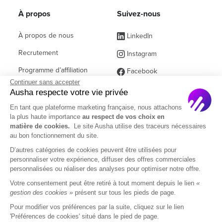
À propos
Suivez-nous
À propos de nous
LinkedIn
Recrutement
Instagram
Programme d’affiliation
Facebook
Continuer sans accepter
Contact commercial
(ex Twitter)
Ausha respecte votre vie privée
Partenaires
En tant que plateforme marketing française, nous attachons
la plus haute importance
au respect de vos choix en
Questions fréquentes
matière de cookies.
Le site Ausha utilise des traceurs nécessaires
au bon fonctionnement du site.
D’autres catégories de cookies peuvent être utilisées pour
personnaliser votre expérience, diffuser des offres commerciales
personnalisées ou réaliser des analyses pour optimiser notre offre.
© 2026 Ausha SAS
Votre consentement peut être retiré à tout moment depuis le lien
«
gestion des cookies »
présent sur tous les pieds de page.
Mentions Légales
CGU
CGA
Pour modifier vos préférences par la suite, cliquez sur le lien
Politique de confidentialité
DOM
'Préférences de cookies' situé dans le pied de page.