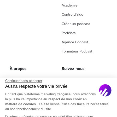
Académie
Centre d’aide
Créer un podcast
PodWars
Agence Podcast
Formateur Podcast
À propos
Suivez-nous
À propos de nous
LinkedIn
Continuer sans accepter
Ausha respecte votre vie privée
Recrutement
Instagram
En tant que plateforme marketing française, nous attachons
Programme d’affiliation
Facebook
la plus haute importance
au respect de vos choix en
matière de cookies.
Le site Ausha utilise des traceurs nécessaires
Contact commercial
(ex Twitter)
au bon fonctionnement du site.
Partenaires
D’autres catégories de cookies peuvent être utilisées pour